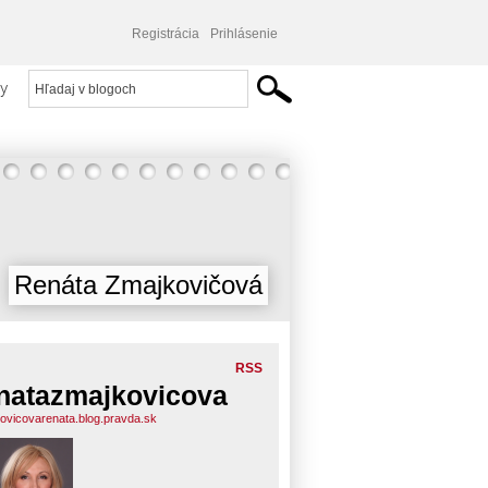
Registrácia
Prihlásenie
y
Renáta Zmajkovičová
RSS
natazmajkovicova
ovicovarenata.blog.pravda.sk