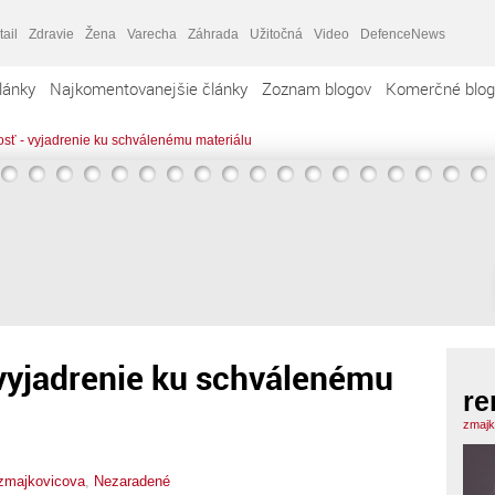
tail
Zdravie
Žena
Varecha
Záhrada
Užitočná
Video
DefenceNews
lánky
Najkomentovanejšie články
Zoznam blogov
Komerčné blog
sť - vyjadrenie ku schválenému materiálu
vyjadrenie ku schválenému
re
zmajk
zmajkovicova
,
Nezaradené