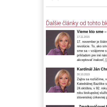
Ďalšie články od tohto b
Vieme kto sme –
17.11.2015
17. november je štát
revolúcie. To, ako sm
sme sa – vzájomne s
príkladom pre iné nár
akceptovať inakosť, [.
Kardinál Ján Ch
30.10.2015
Zajtra sa rozlúčime, 
Katedrálnej Bazilike
24.októbra, v 92. roku
roku biskupskej služ
slovenskej cirkevnej pr
„Zmajkovičovej 