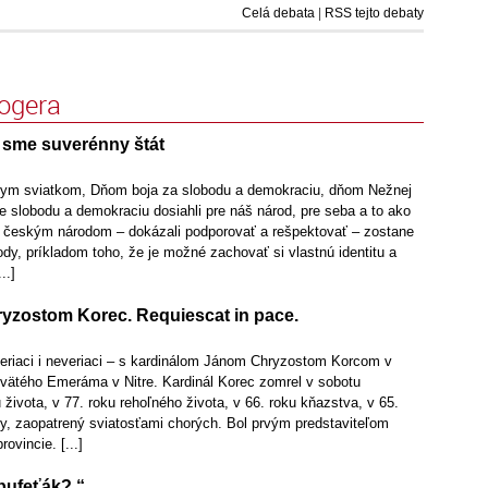
Celá debata
|
RSS tejto debaty
logera
 sme suverénny štát
nym sviatkom, Dňom boja za slobodu a demokraciu, dňom Nežnej
e slobodu a demokraciu dosiahli pre náš národ, pre seba a to ako
 českým národom – dokázali podporovať a rešpektovať – zostane
ody, príkladom toho, že je možné zachovať si vlastnú identitu a
..]
ryzostom Korec. Requiescat in pace.
veriaci i neveriaci – s kardinálom Jánom Chryzostom Korcom v
 svätého Emeráma v Nitre. Kardinál Korec zomrel v sobotu
 života, v 77. roku rehoľného života, v 66. roku kňazstva, v 65.
by, zaopatrený sviatosťami chorých. Bol prvým predstaviteľom
ovincie. [...]
bufeťák? “