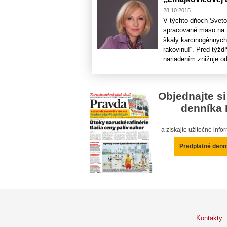
28.10.2015
V týchto dňoch Sveto
spracované mäso na 
škály karcinogénnych 
rakovinu!“. Pred týž
nariadením znižuje od 
Objednajte si
denníka 
a získajte užitočné inf
Predplatné denn
Kontakty