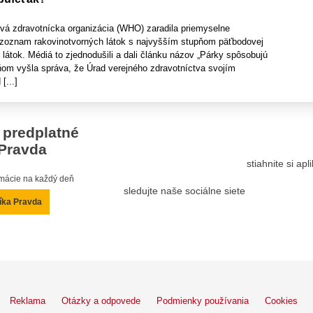
vá zdravotnícka organizácia (WHO) zaradila priemyselne
zoznam rakovinotvorných látok s najvyšším stupňom päťbodovej
látok. Médiá to zjednodušili a dali článku názov „Párky spôsobujú
dňom vyšla správa, že Úrad verejného zdravotníctva svojím
[...]
 predplatné
Pravda
stiahnite si ap
ormácie na každý deň
sledujte naše sociálne siete
íka Pravda
Reklama
Otázky a odpovede
Podmienky používania
Cookies