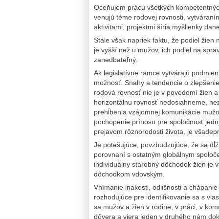
Oceňujem prácu všetkých kompetentných v
venujú téme rodovej rovnosti, vytváraní
aktivitami, projektmi šíria myšlienky dan
Stále však napriek faktu, že podiel žie
je vyšší než u mužov, ich podiel na spra
zanedbateľný.
Ak legislatívne rámce vytvárajú podmien
možnosť. Snahy a tendencie o zlepšenie 
rodová rovnosť nie je v povedomí žien a
horizontálnu rovnosť nedosiahneme, ne
prehĺbenia vzájomnej komunikácie mužov
pochopenie prínosu pre spoločnosť jedný
prejavom rôznorodosti života, je všadep
Je potešujúce, povzbudzujúce, že sa dĺžk
porovnaní s ostatným globálnym spoloče
individuálny starobný dôchodok žien je v
dôchodkom vdovským.
Vnímanie inakosti, odlišnosti a chápanie
rozhodujúce pre identifikovanie sa s vla
sa mužov a žien v rodine, v práci, v kom
dôvera a viera jeden v druhého nám dok