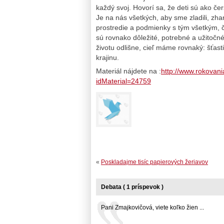
každý svoj. Hovorí sa, že deti sú ako č
Je na nás všetkých, aby sme zladili, zh
prostredie a podmienky s tým všetkým, 
sú rovnako dôležité, potrebné a užitočné
životu odlišne, cieľ máme rovnaký: šťasti
krajinu.
Materiál nájdete na :
http://www.rokovan
idMaterial=24759
«
Poskladajme tisíc papierových žeriavov
Debata ( 1 príspevok )
Pani Zmajkovičová, viete koľko žien ...