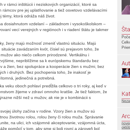
 rámci inštitúcii i neziskových organizácií, ktoré sa
m rámcov pre jej uplatňovanie a tiež osvetovo vzdelávacími
ej témy, ktorá odráža náš život.
n na dosiahnutom vzdelaní – základnom i vysokoškolskom –
Šta
vovaní vecí vere
jných v regiónoch i v riadení štátu je takmer
Poče
Celk
ky, ženy majú možnosť zmeniť vlastnú situáciu. Majú
Prie
situácie zavádzaním kvót, čísiel sú prejavom toho, že
 mužov ako niečo celkom prirodzené. Vertikálnu i
zvýšime, nepriblížime sa k európskemu štandardu bez
Aut
 a žien, bez spolupráce a kooperácie žien s mužmi, bez
ch i druhých. Bez pochopenia toho, že inakosť je
rítomná, jedinečná a potrebná.
a veku oboch pohlaví predĺžila celkovo o tri roky, aj keď v
nstvom žijeme v zdraví omnoho kratšie. Je tiež faktom, že
Kat
ýrazne nižší než u mužov, ak nie je v kombinácii s
Neza
 svojej úlohy začína v rodine. Vzory žien a mužov sú
Arc
stnou životnou rolou, rolou ženy či rolou muža. Správanie
unite, na ulici, ich vzájomné akceptovanie, vzájomná úcta,
nove
októ
áže pomôcť v tom, aby sme si boli rovní a zároveň bol