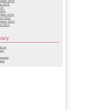
ember 2015
st 2015
015
2015
mber 2014
ber 2014
ember 2014
st 2014
kazy
da.sk
pty
rogram
téka