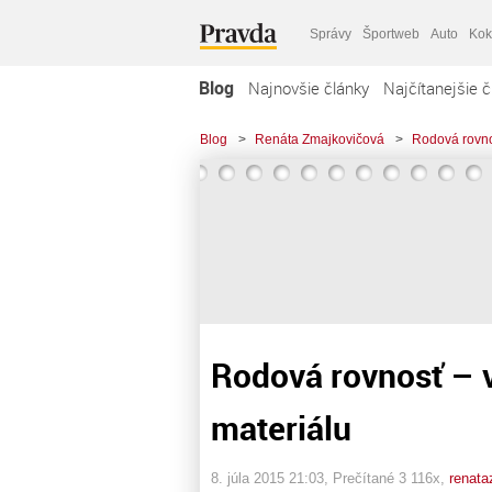
Správy
Športweb
Auto
Kok
Blog
Najnovšie články
Najčítanejšie č
Blog
>
Renáta Zmajkovičová
>
Rodová rovno
Rodová rovnosť – 
materiálu
8. júla 2015 21:03
, Prečítané 3 116x,
renata