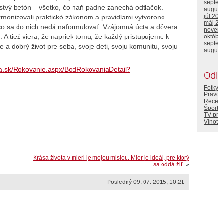
sept
erstvý betón – všetko, čo naň padne zanechá odtlačok.
augu
júl 2
armonizovali praktické zákonom a pravidlami vytvorené
máj 
čo sa do nich nedá naformulovať. Vzájomná úcta a dôvera
nove
. A tiež viera, že napriek tomu, že každý pristupujeme k
októ
sept
e a dobrý život pre seba, svoje deti, svoju komunitu, svoju
augu
ia.sk/Rokovanie.aspx/BodRokovaniaDetail?
Od
Fotky
Prav
Rece
Šport
TV p
Vino
Krása života v mieri je mojou misiou. Mier je ideál, pre ktorý
sa oddá žiť.
»
Posledný 09. 07. 2015, 10:21