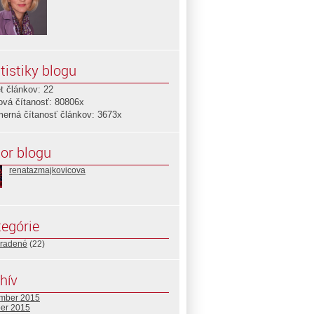
tistiky blogu
t článkov: 22
ová čítanosť: 80806x
merná čítanosť článkov: 3673x
or blogu
renatazmajkovicova
egórie
radené
(22)
hív
mber 2015
ber 2015