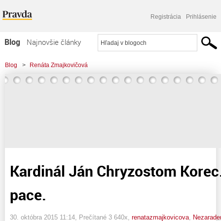
Registrácia
Prihlásenie
Blog
Najnovšie články
Najčítanejšie články
Blog
>
Renáta Zmajkovičová
Najkomentovanejšie články
>
Kardinál Ján Chryzostom Korec. Requiescat in pace.
Zoznam blogov
Komerčné blogy
Kardinál Ján Chryzostom Korec.
pace.
30. októbra 2015 11:14
, Prečítané 3 640x,
renatazmajkovicova
,
Nezarade