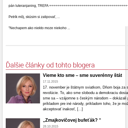
pán luteranjaning, TREFA ++++++++++++++++++++++++++++++++++++++++++
Petrík môj, skúsim si zatipovať, ...
"Nechapem ako niekto moze niekoho ...
Ďalšie články od tohto blogera
Vieme kto sme – sme suverénny štát
17.11.2015
17. november je štátnym sviatkom, Dňom boja za 
revolúcie. To, ako sme slobodu a demokraciu dosiah
sme sa – vzájomne s českým národom – dokázali p
príkladom pre iné národy, príkladom toho, že je mož
akceptovať inakosť, [...]
„Zmajkovičovej bufeťák? “
28.10.2015