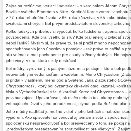
Zajtra sa rozlúčime, veriaci i neveriaci – s kardinálom Jánom Chry
Bazilike svätého Emeráma v Nitre. Kardinál Korec zomrel v sobotu 2
v 77. roku rehoľného života, v 66. roku kňazstva, v 65. roku biskup
sviatosťami chorých. Bol prvým predstaviteľom slovenskej cirkevnej 
Koľko ľudských príbehov si vypočul, koľko ľudského trápenia spoluzd
povzbudenia. Kde bral všetku tú silu? Kde bral energiu zvládať svoj vl
nebol ľahký? Myslím si, že práve to, že si prežil mnoho nepochopen
spochybňovania jeho úmyslov a postojov – tak práve to nažité a p
silu vnímať a mať pochopenie pre osudy a životy druhých. No najv
jeho viery. Viera, ktorú nikdy nestrácal.
Bol múdry, vyrovnaný, s jasnými názormi a postojmi, ktoré boli po
neuveriteľnými vedomosťami a vzdelaním. Meno Chryzostom (Zlato
si pridal k vlastnému menu podľa Svätého Jána Zlatoústeho (
Ιωάνν
Chrysostomos
) , ktorý bol byzantský cirkevný otec, kazateľ, konšta
biskup Východorímskej ríše. A kardinál Korec bol Chryzostomos – je
povzbudzujúce. Upozorňovali, ak niečo nebolo tak, akoby malo byť
vnímajúceho život v jeho prirodzenosť, plynutí podľa Božieho plánu.
Jeho múdry nadhľad je možné vidieť v jeho knihách s náboženskou
vyjadrení. Ako spisovateľ sa venoval aj témam života v spoločnosti, 
spoločenskú nespravodlivosť a bol presvedčený o tom, že pokoj n
„predovšetkým presadzovaním spravodlivosti pre všetkých“. Zaujímal