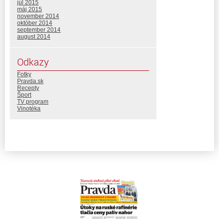
júl 2015
máj 2015
november 2014
október 2014
september 2014
august 2014
Odkazy
Fotky
Pravda.sk
Recepty
Šport
TV program
Vinotéka