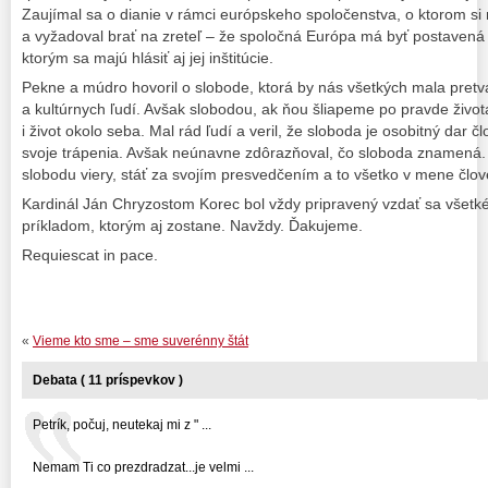
Zaujímal sa o dianie v rámci európskeho spoločenstva, o ktorom si
a vyžadoval brať na zreteľ – že spoločná Európa má byť postavená
ktorým sa majú hlásiť aj jej inštitúcie.
Pekne a múdro hovoril o slobode, ktorá by nás všetkých mala pret
a kultúrnych ľudí. Avšak slobodou, ak ňou šliapeme po pravde živo
i život okolo seba. Mal rád ľudí a veril, že sloboda je osobitný dar čl
svoje trápenia. Avšak neúnavne zdôrazňoval, čo sloboda znamená. A
slobodu viery, stáť za svojím presvedčením a to všetko v mene člov
Kardinál Ján Chryzostom Korec bol vždy pripravený vzdať sa všetké
príkladom, ktorým aj zostane. Navždy. Ďakujeme.
Requiescat in pace.
«
Vieme kto sme – sme suverénny štát
Debata ( 11 príspevkov )
Petrík, počuj, neutekaj mi z " ...
Nemam Ti co prezdradzat...je velmi ...