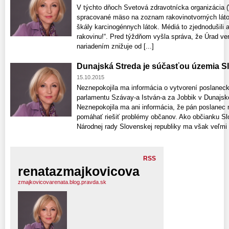
V týchto dňoch Svetová zdravotnícka organizácia 
spracované mäso na zoznam rakovinotvorných lát
škály karcinogénnych látok. Médiá to zjednodušili 
rakovinu!“. Pred týždňom vyšla správa, že Úrad ve
nariadením znižuje od [...]
Dunajská Streda je súčasťou územia Sl
15.10.2015
Neznepokojila ma informácia o vytvorení poslanec
parlamentu Szávay-a István-a za Jobbik v Dunajsk
Neznepokojila ma ani informácia, že pán poslane
pomáhať riešiť problémy občanov. Ako občianku Sl
Národnej rady Slovenskej republiky ma však veľmi z
RSS
renatazmajkovicova
zmajkovicovarenata.blog.pravda.sk