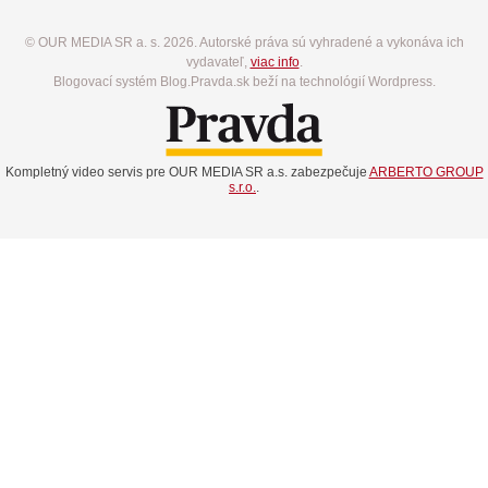
© OUR MEDIA SR a. s. 2026. Autorské práva sú vyhradené a vykonáva ich
vydavateľ,
viac info
.
Blogovací systém Blog.Pravda.sk beží na technológií Wordpress.
Kompletný video servis pre OUR MEDIA SR a.s. zabezpečuje
ARBERTO GROUP
s.r.o.
.