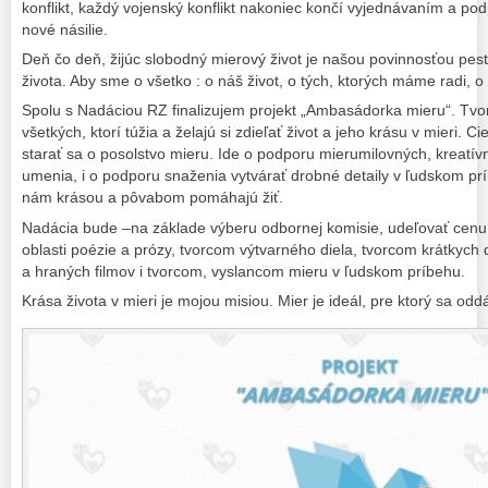
konflikt, každý vojenský konflikt nakoniec končí vyjednávaním a pod
nové násilie.
Deň čo deň, žijúc slobodný mierový život je našou povinnosťou pest
života. Aby sme o všetko : o náš život, o tých, ktorých máme radi, o l
Spolu s Nadáciou RZ finalizujem projekt „Ambasádorka mieru“. Tvo
všetkých, ktorí túžia a želajú si zdieľať život a jeho krásu v mieri. C
starať sa o posolstvo mieru. Ide o podporu mierumilovných, kreatívn
umenia, i o podporu snaženia vytvárať drobné detaily v ľudskom pr
nám krásou a pôvabom pomáhajú žiť.
Nadácia bude –na základe výberu odbornej komisie, udeľovať cenu 
oblasti poézie a prózy, tvorcom výtvarného diela, tvorcom krátky
a hraných filmov i tvorcom, vyslancom mieru v ľudskom príbehu.
Krása života v mieri je mojou misiou. Mier je ideál, pre ktorý sa oddá