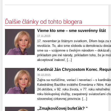
Ďalšie články od tohto blogera
Vieme kto sme – sme suverénny štát
17.11.2015
17. november je štátnym sviatkom, Dňom boja za 
revolúcie. To, ako sme slobodu a demokraciu dosiah
sme sa – vzájomne s českým národom – dokázali p
príkladom pre iné národy, príkladom toho, že je mož
akceptovať inakosť, [...]
Kardinál Ján Chryzostom Korec. Requie
30.10.2015
Zajtra sa rozlúčime, veriaci i neveriaci – s kard
Katedrálnej Bazilike svätého Emeráma v Nitre. Kar
24.októbra, v 92. roku života, v 77. roku rehoľného 
roku biskupskej služby, zaopatrený sviatosťami ch
slovenskej cirkevnej provincie. [...]
„Zmajkovičovej bufeťák? “