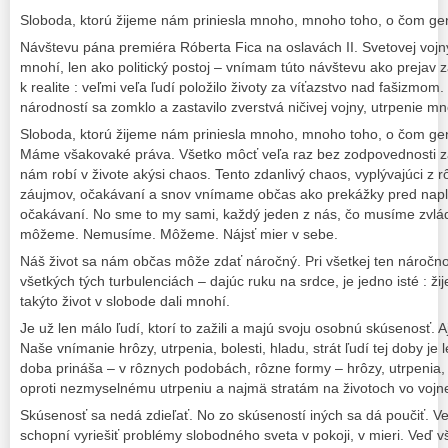
Sloboda, ktorú žijeme nám priniesla mnoho, mnoho toho, o čom gene
Návštevu pána premiéra Róberta Fica na oslavách II. Svetovej vo
mnohí, len ako politický postoj – vnímam túto návštevu ako prejav
k realite : veľmi veľa ľudí položilo životy za víťazstvo nad fašizmom
národností sa zomklo a zastavilo zverstvá ničivej vojny, utrpenie m
Sloboda, ktorú žijeme nám priniesla mnoho, mnoho toho, o čom gene
Máme všakovaké práva. Všetko môcť veľa raz bez zodpovednosti z
nám robí v živote akýsi chaos. Tento zdanlivý chaos, vyplývajúci z r
záujmov, očakávaní a snov vnímame občas ako prekážky pred napln
očakávaní. No sme to my sami, každý jeden z nás, čo musíme zvlád
môžeme. Nemusíme. Môžeme. Nájsť mier v sebe.
Náš život sa nám občas môže zdať náročný. Pri všetkej ten náročnost
všetkých tých turbulenciách – dajúc ruku na srdce, je jedno isté : 
takýto život v slobode dali mnohí.
Je už len málo ľudí, ktorí to zažili a majú svoju osobnú skúsenosť.
Naše vnímanie hrôzy, utrpenia, bolesti, hladu, strát ľudí tej doby j
doba prináša – v rôznych podobách, rôzne formy – hrôzy, utrpenia, bo
oproti nezmyselnému utrpeniu a najmä stratám na životoch vo vojn
Skúsenosť sa nedá zdieľať. No zo skúseností iných sa dá poučiť. Ve
schopní vyriešiť problémy slobodného sveta v pokoji, v mieri. Veď v