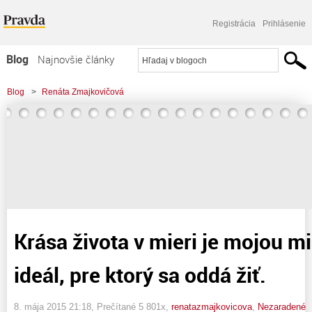
Registrácia
Prihlásenie
Blog
Najnovšie články
Najčítanejšie články
Blog
>
Renáta Zmajkovičová
Najkomentovanejšie články
>
Krása života v mieri je mojou misiou. Mier je ideál, pre ktorý sa oddá žiť.
Zoznam blogov
Komerčné blogy
Krása života v mieri je mojou mi
ideál, pre ktorý sa oddá žiť.
8. mája 2015 21:18
, Prečítané 5 801x,
renatazmajkovicova
,
Nezaradené