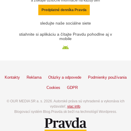
a získajte užitočné informácie na každý deň
Predplatné denníka Pravda
sledujte naše sociálne siete
stiahnite si aplikáciu a čítajte Pravdu pohodlne aj v
mobile
Kontakty
Reklama
Otázky a odpovede
Podmienky používania
Cookies
GDPR
© OUR MEDIA SR a. s. 2026. Autorské práva sú vyhradené a vykonáva ich
vydavateľ,
viac info
.
Blogovací systém Blog.Pravda.sk beží na technológií Wordpress.