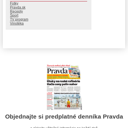
Fotky
Pravda.sk
Recepty
Šport
TV program
Vinotéka
Objednajte si predplatné denníka Pravda