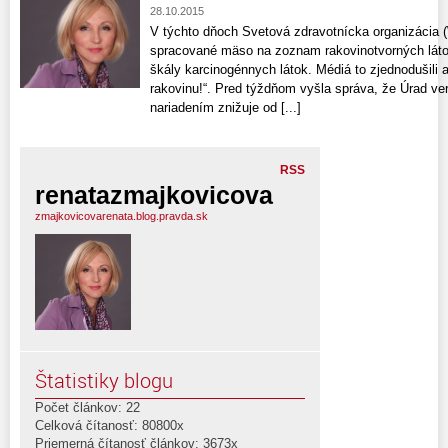
28.10.2015
V týchto dňoch Svetová zdravotnícka organizácia 
spracované mäso na zoznam rakovinotvorných lát
škály karcinogénnych látok. Médiá to zjednodušili 
rakovinu!“. Pred týždňom vyšla správa, že Úrad ve
nariadením znižuje od [...]
RSS
renatazmajkovicova
zmajkovicovarenata.blog.pravda.sk
Štatistiky blogu
Počet článkov: 22
Celková čítanosť: 80800x
Priemerná čítanosť článkov: 3673x